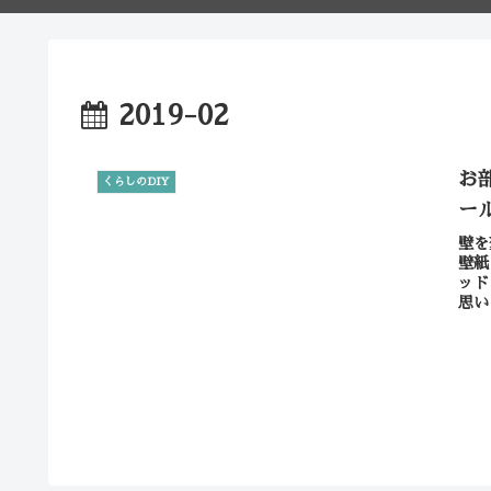
2019-02
お
くらしのDIY
ー
壁を
壁紙
ッド
思い