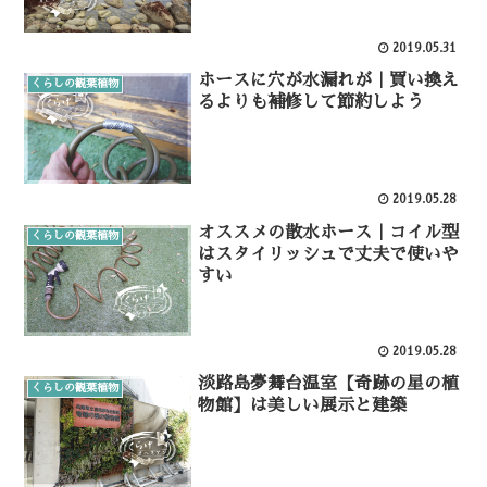
2019.05.31
ホースに穴が水漏れが｜買い換え
くらしの観葉植物
るよりも補修して節約しよう
2019.05.28
オススメの散水ホース｜コイル型
くらしの観葉植物
はスタイリッシュで丈夫で使いや
すい
2019.05.28
淡路島夢舞台温室【奇跡の星の植
くらしの観葉植物
物館】は美しい展示と建築