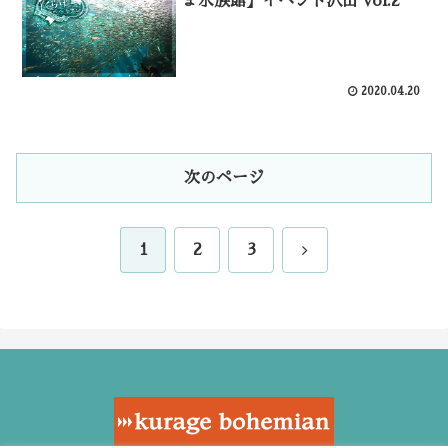
ま水族館】イベント沢山 vol.2
2020.04.20
次のページ
次
1
2
3
へ