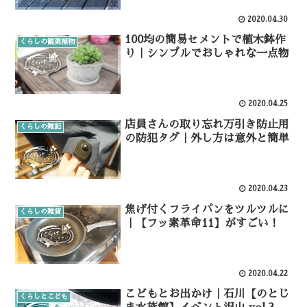
2020.04.30
100均の簡易セメントで植木鉢作
くらしの観葉植物
り｜シンプルでおしゃれな一点物
2020.04.25
店員さんの取り忘れ万引き防止用
くらしの雑記
の防犯タグ｜外し方は意外と簡単
2020.04.23
焦げ付くフライパンをツルツルに
くらしの雑貨
｜【フッ素革命11】がすごい！
2020.04.22
こどもとお出かけ｜石川【のとじ
くらしとこども