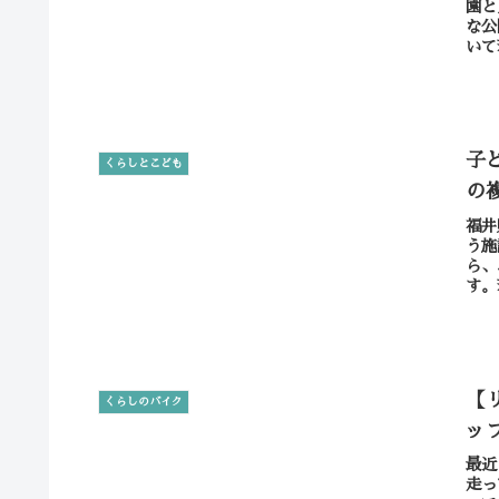
園と
な公
いて
子
くらしとこども
の
福井
う施
ら、
す。
【
くらしのバイク
ッ
最近
走っ