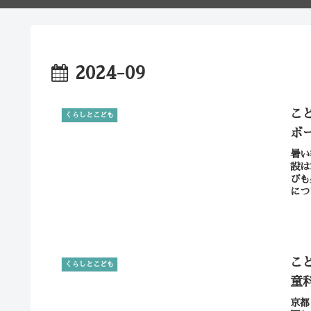
2024-09
こ
くらしとこども
ボ
暑い
設は
びも
につ
こ
くらしとこども
童
京都