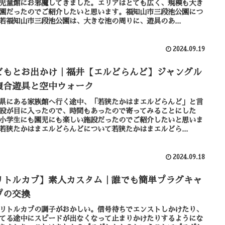
児童館にお邪魔してきました。エリアはとても広く、規模も大き
園だったのでご紹介したいと思います。福知山市三段池公園につ
若福知山市三段池公園は、大きな池の周りに、遊具のあ...
2024.09.19
どもとお出かけ｜福井【エルどらんど】ジャングル
複合遊具と空中ウォーク
県にある家族館へ行く途中、「若狭たかはまエルどらんど」と言
設が目に入ったので、時間もあったので寄ってみることにした
小学生にも園児にも楽しい施設だったのでご紹介したいと思いま
若狭たかはまエルどらんどについて若狭たかはまエルどら...
2024.09.18
リトルカブ】素人カスタム｜誰でも簡単プラグキャ
プの交換
リトルカブの調子がおかしい。信号待ちでエンストしかけたり、
てる途中にスピードが出なくなって止まりかけたりするようにな