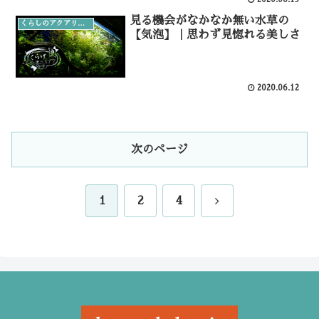
見る機会がなかなか無い水草の
くらしのアクアリウム
【気泡】｜思わず見惚れる美しさ
2020.06.12
次のページ
次
1
2
4
へ