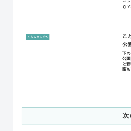
ート
む？
こ
くらしとこども
公
下の
公園
と新
園も
次