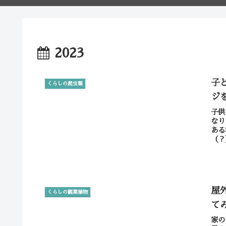
2023
子
くらしの爬虫類
ジ
子供
なり
ある
（？
屋
くらしの観葉植物
て
家の