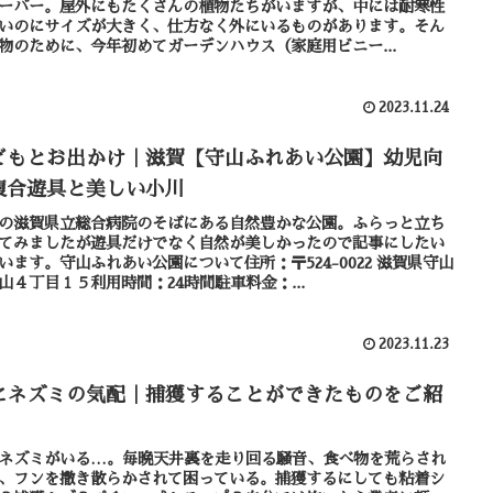
ーバー。屋外にもたくさんの植物たちがいますが、中には耐寒性
いのにサイズが大きく、仕方なく外にいるものがあります。そん
物のために、今年初めてガーデンハウス（家庭用ビニー...
2023.11.24
どもとお出かけ｜滋賀【守山ふれあい公園】幼児向
複合遊具と美しい小川
の滋賀県立総合病院のそばにある自然豊かな公園。ふらっと立ち
てみましたが遊具だけでなく自然が美しかったので記事にしたい
います。守山ふれあい公園について住所：〒524-0022 滋賀県守山
山４丁目１５利用時間：24時間駐車料金：...
2023.11.23
にネズミの気配｜捕獲することができたものをご紹
ネズミがいる…。毎晩天井裏を走り回る騒音、食べ物を荒らされ
、フンを撒き散らかされて困っている。捕獲するにしても粘着シ