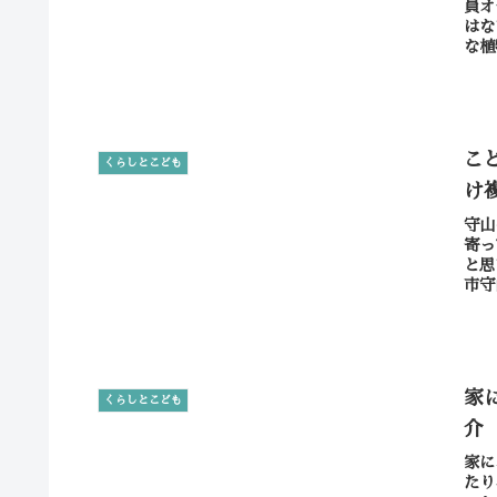
員オ
はな
な植
こ
くらしとこども
け
守山
寄っ
と思
市守
家
くらしとこども
介
家に
たり