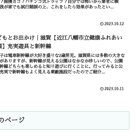
？捕獲カゴ？パチンコ式トラップ？自分では怖いから業者に頼
我が家でも試行錯誤の上、これをしたら効果があったとい...
2023.10.12
どもとお出かけ｜滋賀【近江八幡市立健康ふれあい
園】充実遊具と新幹線
子は電車新幹線が大好き盛りな2歳男児。滋賀県には多数の大きな
がありますが、新幹線が見える公園はなかなか珍しいので、公園
幹線どちらも楽しめると知り遊びに行くことに。行ってみると公
充実で新幹線もよく見える素敵施設だったのでご紹介...
2023.10.11
のページ