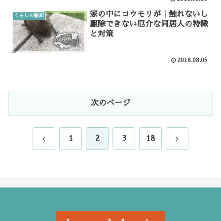
家の中にコウモリが｜触れないし
くらしの雑記
駆除できない厄介な同居人の特徴
と対策
2018.08.05
次のページ
前
次
1
2
3
18
へ
へ