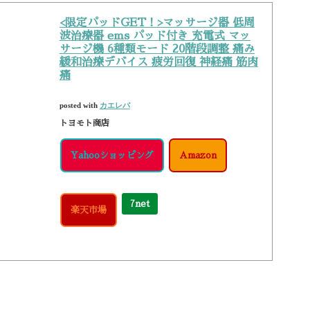
<限定パッドGET！>マッサージ器 低周
波治療器 ems パッド付き 充電式 マッ
サージ機 6種類モード 20階段調整 痛み
緩和治療デバイス 疲労回復 神経痛 筋肉
痛
posted with
カエレバ
トヨモト商店
Yahooショッピング
Amazon
7net
楽天市場