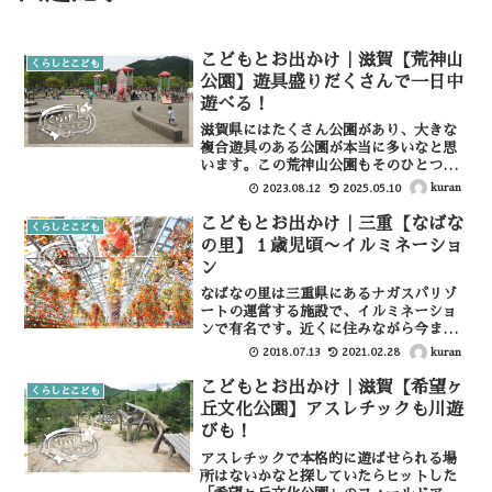
こどもとお出かけ｜滋賀【荒神山
くらしとこども
公園】遊具盛りだくさんで一日中
遊べる！
滋賀県にはたくさん公園があり、大きな
複合遊具のある公園が本当に多いなと思
います。この荒神山公園もそのひとつ。
ここは大型で独特な複合遊具があり、し
kuran
2023.08.12
2025.05.10
かも年代別に分かれていて小さい子でも
安全に遊べる遊具から小学校高学年でも
こどもとお出かけ｜三重【なばな
くらしとこども
ちゃんと楽しめる遊具もあ...
の里】１歳児頃〜イルミネーショ
ン
なばなの里は三重県にあるナガスパリゾ
ートの運営する施設で、イルミネーショ
ンで有名です。近くに住みながら今まで
行ったことがなく、子どもがキラキラ光
kuran
2018.07.13
2021.02.28
るものが好きになりだしたので行ってみ
ることにしました。なばなの里について
こどもとお出かけ｜滋賀【希望ヶ
くらしとこども
は一切下調べせずに、イル...
丘文化公園】アスレチックも川遊
びも！
アスレチックで本格的に遊ばせられる場
所はないかなと探していたらヒットした