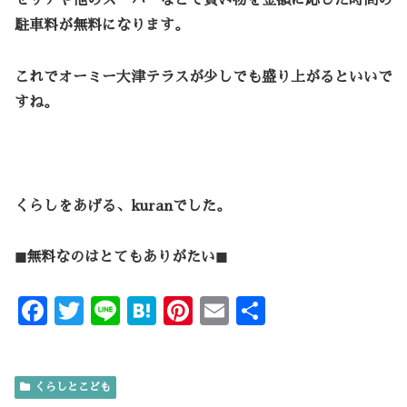
セリアや他のスーパーなどで買い物を金額に応じた時間の
駐車料が無料になります。
これでオーミー大津テラスが少しでも盛り上がるといいで
すね。
くらしをあげる、kuranでした。
◼︎無料なのはとてもありがたい◼︎
F
T
Li
H
Pi
E
共
ac
w
n
at
nt
m
有
e
it
e
e
er
ai
くらしとこども
b
te
n
es
l