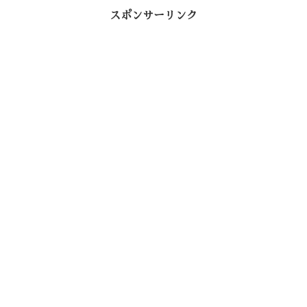
o
r
a
t
スポンサーリンク
o
k