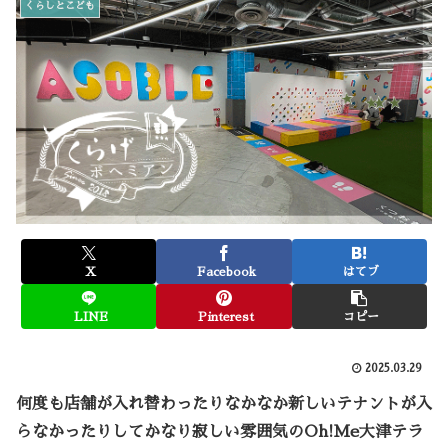
くらしとこども
X
Facebook
はてブ
LINE
Pinterest
コピー
2025.03.29
何度も店舗が入れ替わったりなかなか新しいテナントが入
らなかったりしてかなり寂しい雰囲気のOh!Me大津テラ