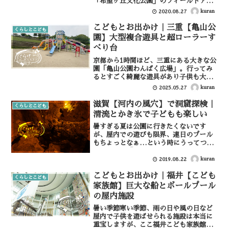
「希望ヶ丘文化公園」のフィールドアス
レチック。行ってみたらアスレチックは
kuran
2020.08.27
もちろん、広大な芝生と川遊びもできる
素敵な公園でした。滋賀県希望ヶ丘文化
こどもとお出かけ｜三重【亀山公
くらしとこども
公園について住所：〒52...
園】大型複合遊具と超ローラーす
べり台
京都から1時間ほど、三重にある大きな公
園「亀山公園わんぱく広場」。行ってみ
るとすごく綺麗な遊具があり子供も大満
足すぎて帰る時かなりゴネるほどの施設
kuran
2025.05.27
だったのでご紹介。亀山公園わんぱく広
場について亀山公園わんぱく広場は、亀
滋賀【河内の風穴】で洞窟探検｜
くらしとこども
山市にある大きな公園の...
清流とかき氷で子どもも楽しい
暑すぎる夏は公園に行きたくないです
が、屋内での遊びも限界、連日のプール
もちょっとなぁ…という時にうってつけ
の洞窟探検「河内の風穴」で遊んできた
のでレビューしたいと思います。河内の
kuran
2019.08.22
風穴の周りは本当に綺麗な川が流れ、駐
こどもとお出かけ｜福井【こども
車場で営業されているかき氷...
くらしとこども
家族館】巨大な船とボールプール
の屋内施設
暑い季節寒い季節、雨の日や風の日など
屋内で子供を遊ばせられる施設は本当に
重宝しますが、ここ福井こども家族館