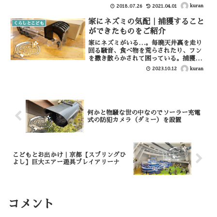
り、夜泣きの原因となり親としても何と
kuran
2018.07.26
2021.04.01
かしたいとあの手この手を使いますよ
ね。薬を飲ませたとしてもすぐに鼻水が
家にネズミの気配｜捕獲すること
くらしとこども
改善するわけもなく、結果大泣き...
ができたものをご紹介
家にネズミがいる…。毎晩天井裏を走り
回る騒音、食べ物を荒らされたり、フン
を撒き散らかされて困っている。捕獲す
るにしても粘着シート？捕獲カゴ？パチ
kuran
2023.10.12
ンコ式トラップ？自分では怖いから業者
に頼む？我が家でも試行錯誤の上、これ
をしたら効果があったとい...
何かと物騒な世の中なのでソーラー充電
式の防犯カメラ（ダミー）を設置
こどもとお出かけ｜京都【スプリングひ
よし】巨大エアー遊具プレイアリーナ
コメント