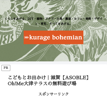
くらしをあげる、DIY・植物・アクア・小鳥・雑貨・カフェ・美術・デザイ
ン・育児、すべてをあげる。
PR
こどもとお出かけ｜滋賀【ASOBLE】
Oh!Me大津テラスの無料遊び場
スポンサーリンク