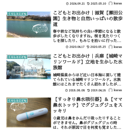
は、規模も大きく遊びも盛りだくさんな
kuran
2024.09.21
2025.05.10
ので、ぜひ一度行ってみてほしい。こど
も家族館についてこども家族館は、福井
こどもとお出かけ｜滋賀【瀬田公
くらしとこども
県大飯郡おおい町成海にある...
園】生き物と自然いっぱいの散歩
道
春や秋など気持ちの良い季節になると散
歩がしたくなりますね。桜を見たりつく
しを探したり、もみじを拾いに行ったり
というような当たり前のような事が最近
kuran
2020.04.17
2020.05.25
はできる場所が少なくなってきました。
のんびりと自然を散策しながら、でも気
こどもとお出かけ｜兵庫【城崎マ
くらしとこども
軽にアクセスできる公園「...
リンワールド】立地を生かした水
族館
城崎温泉からほど近い日本海に面して建
てられている城崎マリンワールド。水族
館にはこれまでたくさん訪れましたが、
一番好きな水族館かもしれません。雰囲
kuran
2018.08.08
2019.04.18
気や展示内容、立地。なによりイルカの
距離感が近くとてもよかったです。まだ
【すっきり鼻水吸引器】＆【ママ
くらしとこども
行かれたことがないという...
鼻水トッテ】でグジュグジュをス
ッキリ
０歳児は鼻をかんだり吸ったりすること
ができません。鼻がグジュグジュの時
は、それが原因で目を何度も覚ました