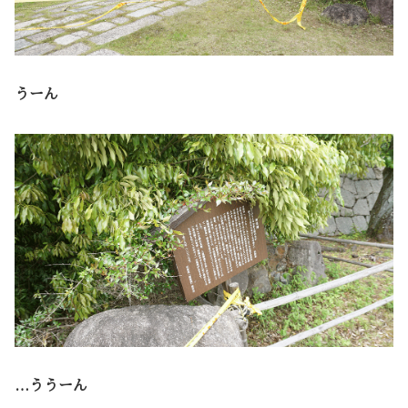
うーん
…ううーん