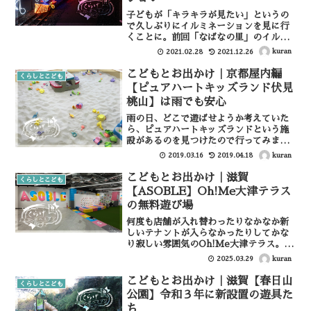
子どもが「キラキラが見たい」というの
で久しぶりにイルミネーションを見に行
くことに。前回「なばなの里」のイルミ
ネーションへは行きましたが１歳児だっ
kuran
2021.02.28
2021.12.26
た我が子はまるで記憶にないらしく、改
めて関西でイルミネーションを探してい
こどもとお出かけ｜京都屋内編
くらしとこども
ると「ローザンイルミ20...
【ピュアハートキッズランド伏見
桃山】は雨でも安心
雨の日、どこで遊ばせようか考えていた
ら、ピュアハートキッズランドという施
設があるのを見つけたので行ってみまし
た。今回行ったのはピュアハートキッズ
kuran
2019.03.16
2019.04.18
ランド伏見桃山。伏見の伝統モール
「MOMOテラス」（旧名MOMO）の1F
こどもとお出かけ｜滋賀
くらしとこども
にある子どもの屋内遊び場...
【ASOBLE】Oh!Me大津テラス
の無料遊び場
何度も店舗が入れ替わったりなかなか新
しいテナントが入らなかったりしてかな
り寂しい雰囲気のOh!Me大津テラス。よ
く通っていたゲームセンター（ガチャガ
kuran
2025.03.29
チャ目的）が閉店してしまい、いよいよ
行く機会も無くなっていたのですが、あ
こどもとお出かけ｜滋賀【春日山
くらしとこども
たらしく「ASOBL...
公園】令和３年に新設置の遊具た
ち