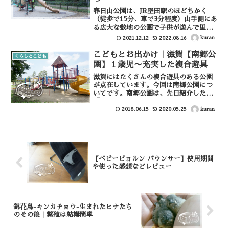
春日山公園は、JR堅田駅のほどちかく
（徒歩で15分、車で3分程度）山手側にあ
る広大な敷地の公園で子供が遊んで里山
体験のできる場所です。今回は２０２１
kuran
2021.12.12
2022.08.16
年に老朽化していた遊具を撤去し、新し
く遊具が設置されたシンボルゾーンに遊
こどもとお出かけ｜滋賀【南郷公
くらしとこども
びに行って来たのでご...
園】１歳児〜充実した複合遊具
滋賀にはたくさんの複合遊具のある公園
が点在しています。今回は南郷公園につ
いてです。南郷公園は、先日紹介した
「南郷水産センター」と目と鼻の先にあ
る公園で、南郷水産センターからは橋を
kuran
2018.06.15
2020.05.25
渡ってすぐのところにあります。南郷公
園の駐車場奥の道路（４２２...
【ベビービョルン バウンサー】使用期間
や使った感想などレビュー
錦花鳥-キンカチョウ-生まれたヒナたち
のその後｜繁殖は結構簡単