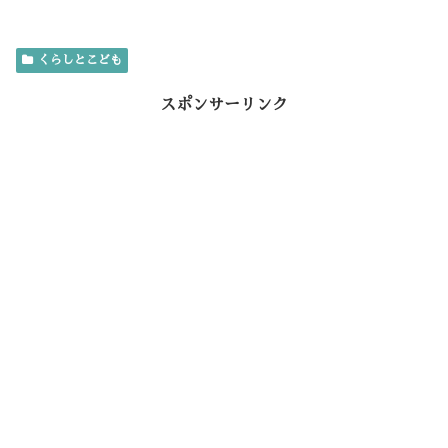
ac
w
n
at
nt
m
有
e
it
e
e
er
ai
くらしとこども
b
te
n
es
l
o
r
a
t
スポンサーリンク
o
k