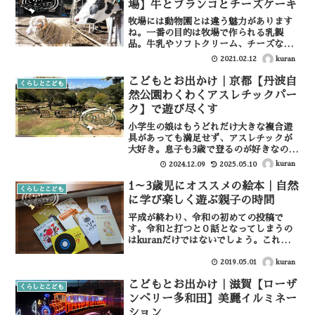
場】牛とブランコとチーズケーキ
牧場には動物園とは違う魅力があります
ね。一番の目的は牧場で作られる乳製
品。牛乳やソフトクリーム、チーズなど
本当に美味しいものが多くてそれ目当て
kuran
2021.02.12
で牧場に足を運びます。もちろん動物た
ちとのふれあいも楽しめるので、子供も
こどもとお出かけ｜京都【丹波自
くらしとこども
喜びますね。今回は滋賀県に...
然公園わくわくアスレチックパー
ク】で遊び尽くす
小学生の娘はもうどれだけ大きな複合遊
具があっても満足せず、アスレチックが
大好き。息子も3歳で登るのが好きなので
最近はアスレチック多めの公園に行くこ
kuran
2024.12.09
2025.05.10
とが多くなりました。京都府は丹波にあ
る丹波自然公園わくわくアスレチックパ
1～3歳児にオススメの絵本｜自然
くらしとこども
ークは、たくさんのアス...
に学び楽しく遊ぶ親子の時間
平成が終わり、令和の初めての投稿で
す。令和と打つと０話となってしまうの
はkuranだけではないでしょう。これが今
後すぐに令和と変換されるようになるの
でしょうね。令和も「くらげボヘミア
kuran
2019.05.01
ン」をよろしくお願いいたします。今回
こどもとお出かけ｜滋賀【ローザ
は絵本の記事です。思え...
くらしとこども
ンベリー多和田】美麗イルミネー
ション