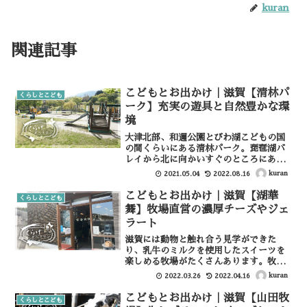
kuran
関連記事
こどもとお出かけ｜滋賀【清林パ
くらしとこども
ーク】充実の遊具と自然豊かな環
境
大津北部、和邇公園とびわ湖こどもの国
の間くらいにある清林パーク。琵琶湖バ
レイから北に向かいすぐのところにあり
ます。高低差のある広い公園で、頂上か
kuran
2021.05.04
2022.08.16
らは絶景の琵琶湖＆蓬莱山が見渡せ、遊
具エリアは充実していてとても環境のい
こどもとお出かけ｜滋賀【湖華
くらしとこども
い公園です。また近くには...
舞】牧場直営の濃厚チーズやジェ
ラート
滋賀には動物と触れ合う見学ができた
り、乳牛のミルクを使用したスイーツを
楽しめる牧場がたくさんあります。牧場
には動物園とは違う魅力がありますね。
kuran
2022.03.26
2022.04.16
今回は竜王町にある「湖華舞（古株牧
場）」へ足を運んできたのでレビューし
こどもとお出かけ｜滋賀【山田牧
くらしとこども
たいと思います。湖華舞（古株...