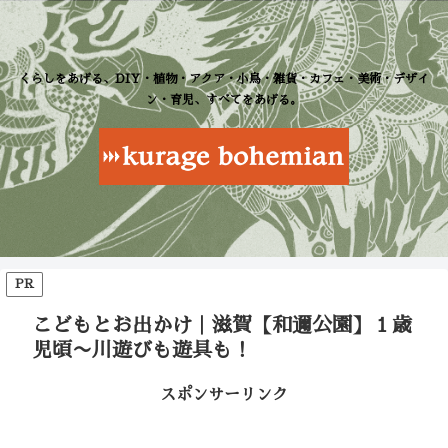
くらしをあげる、DIY・植物・アクア・小鳥・雑貨・カフェ・美術・デザイ
ン・育児、すべてをあげる。
PR
こどもとお出かけ｜滋賀【和邇公園】１歳
児頃〜川遊びも遊具も！
スポンサーリンク