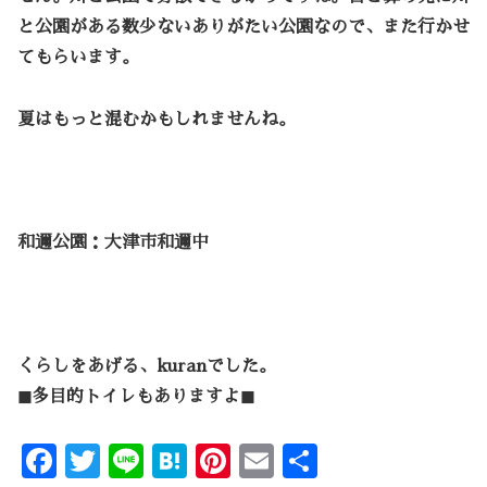
と公園がある数少ないありがたい公園なので、また行かせ
てもらいます。
夏はもっと混むかもしれませんね。
和邇公園：大津市和邇中
くらしをあげる、kuranでした。
◼︎多目的トイレもありますよ◼︎
F
T
Li
H
Pi
E
共