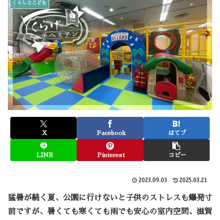
くらしとこども
X
Facebook
はてブ
LINE
Pinterest
コピー
2023.09.03
2025.03.21
猛暑が続く夏、公園に行けないと子供のストレスも爆発寸
前ですが、暑くても寒くても雨でも安心の室内空間、滋賀