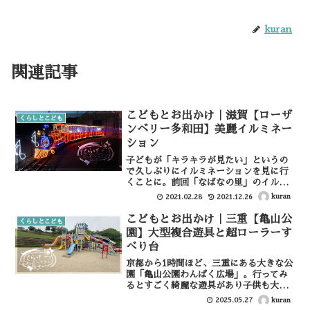
kuran
関連記事
こどもとお出かけ｜滋賀【ローザ
くらしとこども
ンベリー多和田】美麗イルミネー
ション
子どもが「キラキラが見たい」というの
で久しぶりにイルミネーションを見に行
くことに。前回「なばなの里」のイルミ
ネーションへは行きましたが１歳児だっ
kuran
2021.02.28
2021.12.26
た我が子はまるで記憶にないらしく、改
めて関西でイルミネーションを探してい
こどもとお出かけ｜三重【亀山公
くらしとこども
ると「ローザンイルミ20...
園】大型複合遊具と超ローラーす
べり台
京都から1時間ほど、三重にある大きな公
園「亀山公園わんぱく広場」。行ってみ
るとすごく綺麗な遊具があり子供も大満
足すぎて帰る時かなりゴネるほどの施設
kuran
2025.05.27
だったのでご紹介。亀山公園わんぱく広