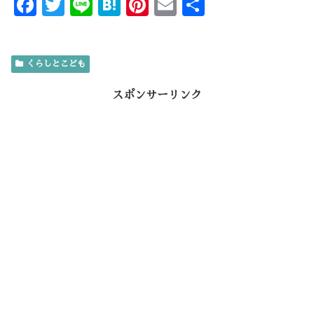
F
T
Li
H
Pi
E
共
ac
w
n
at
nt
m
有
e
it
e
e
er
ai
くらしとこども
b
te
n
es
l
o
r
a
t
スポンサーリンク
o
k