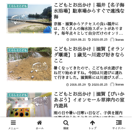
場について亀山公園わんぱく広場は、亀
こどもとお出かけ｜福井【名子海
くらしとこども
山市にある大きな公園の...
水浴場】駐車場からすぐで遠浅な
海
京都・滋賀からアクセスの良い福井に
は、たくさんの海水浴スポットがありま
す。毎年点々として自分だけのオンリー
ワンな海水浴を探しているのですが、今
kuran
2019.08.21
2020.05.25
回は水晶浜からほど近い名子海水浴場に
行ってきました。名子海水浴場（なごか
こどもとお出かけ｜滋賀【オラン
くらしとこども
いすいよくじょう）について...
ダ堰堤】１歳児〜川遊び好きなら
ここ
暑くなってきたので、こどもが水遊びを
ねだり始めますね。今回は川遊びに連れ
て行きました。滋賀県には川遊びスポッ
トがたくさんありますが今回の記事で
kuran
2018.05.29
2020.05.25
は、「オランダ堰堤」について書いてい
こうと思います。オランダ堰堤は、草津
こどもとお出かけ｜滋賀【ぴいか
くらしとこども
川の上流にある堰堤で大津市...
あぶう】イオンモール草津内の室
内遊具
雨の日や暑い日寒い日など、子供を屋内
で遊ばせられるとありがたいですね。お
金はかかりますが、イオンモール草津に
ある「ぴいかあぶう」は、フードコート
メニュー
ホーム
検索
トップ
サイドバー
kuran
2022.03.14
2022.08.16
の横にありちょっと遊ばせてから帰りた