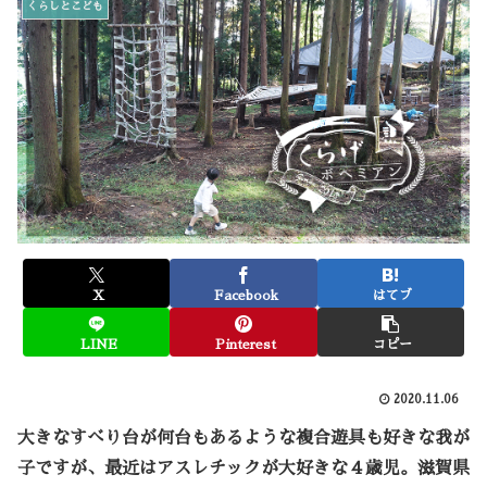
くらしとこども
X
Facebook
はてブ
LINE
Pinterest
コピー
2020.11.06
大きなすべり台が何台もあるような複合遊具も好きな我が
子ですが、最近はアスレチックが大好きな４歳児。滋賀県