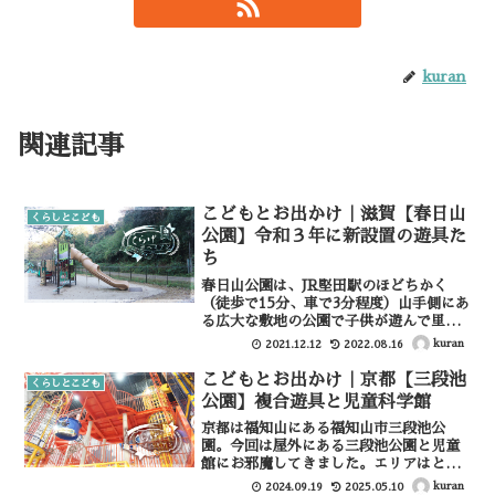
kuran
関連記事
こどもとお出かけ｜滋賀【春日山
くらしとこども
公園】令和３年に新設置の遊具た
ち
春日山公園は、JR堅田駅のほどちかく
（徒歩で15分、車で3分程度）山手側にあ
る広大な敷地の公園で子供が遊んで里山
体験のできる場所です。今回は２０２１
kuran
2021.12.12
2022.08.16
年に老朽化していた遊具を撤去し、新し
く遊具が設置されたシンボルゾーンに遊
こどもとお出かけ｜京都【三段池
くらしとこども
びに行って来たのでご...
公園】複合遊具と児童科学館
京都は福知山にある福知山市三段池公
園。今回は屋外にある三段池公園と児童
館にお邪魔してきました。エリアはとて
も広く、規模も大きな公園だったのでご
kuran
2024.09.19
2025.05.10