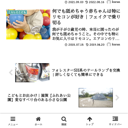
と思います。馬場児童公園について駐車
kuran
2021.09.03
2022.08.16
場やトイレはありませんが、駅からもほ
ど近く、Oh!Me大津テラスもあるのでそ
何でも舐めちゃう赤ちゃんは特に
くらしとこども
こでトイレや食事など...
リモコンが好き｜フェイクで乗り
切る
我が子が０歳児の時、本当に困ったのが
何でも舐めちゃうこと。その中でも特に
お気に入りはリモコン。エアコンのリモ
コンやテレビのリモコンはなぜか大好き
kuran
2018.07.18
2019.04.20
でスマホのようにポケットに入れておく
こともできず被害にあうばかり。気づけ
ば舐めたおしていて、だん...
フォレスターSH系のテールランプを交換
｜詳しくなくても簡単にできる
こどもとお出かけ｜滋賀【ふれあい公
園】変なすべり台のある小さな公園
コメント
メニュー
ホーム
検索
トップ
サイドバー