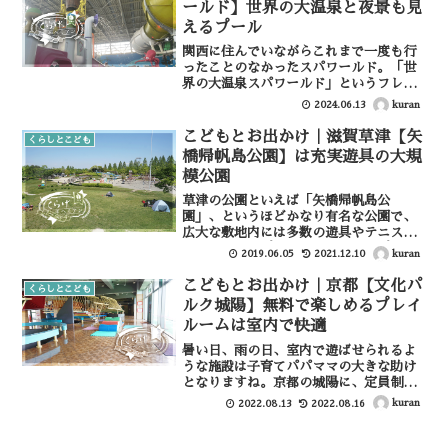
ールド】世界の大温泉と夜景も見
えるプール
関西に住んでいながらこれまで一度も行
ったことのなかったスパワールド。「世
界の大温泉スパワールド」というフレー
ズはCMなどで見聞きしていましたが、
kuran
2024.06.13
実際行ったことはなく気づけばこんな歳
に。子どもが「大きなプールに行きた
こどもとお出かけ｜滋賀草津【矢
くらしとこども
い」というので、一度行って...
橋帰帆島公園】は充実遊具の大規
模公園
草津の公園といえば「矢橋帰帆島公
園」、というほどかなり有名な公園で、
広大な敷地内には多数の遊具やテニスコ
ート、キャンプ場、グラウンド、プール
kuran
2019.06.05
2021.12.10
などがあり子どもだけでなく、大人も楽
しめます。矢橋帰帆島公園について住
こどもとお出かけ｜京都【文化パ
くらしとこども
所：〒525-0066 滋賀県...
ルク城陽】無料で楽しめるプレイ
ルームは室内で快適
暑い日、雨の日、室内で遊ばせられるよ
うな施設は子育てパパママの大きな助け
となりますね。京都の城陽に、定員制限
はありますが室内で広く遊具もたくさん
kuran
2022.08.13
2022.08.16
あり、幼児から小学校低学年くらいまで
遊ばせられる「文化パルク城陽」という
素敵施設があるのでご紹介...