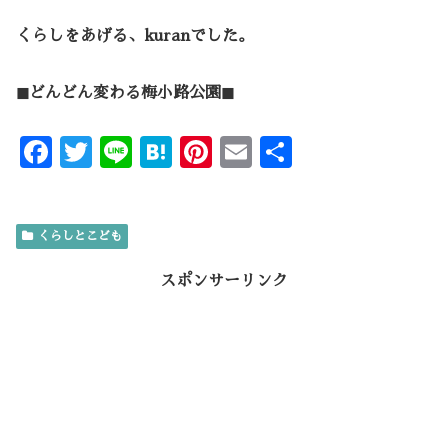
くらしをあげる、kuranでした。
◼︎どんどん変わる梅小路公園◼︎
F
T
Li
H
Pi
E
共
ac
w
n
at
nt
m
有
e
it
e
e
er
ai
くらしとこども
b
te
n
es
l
o
r
a
t
スポンサーリンク
o
k