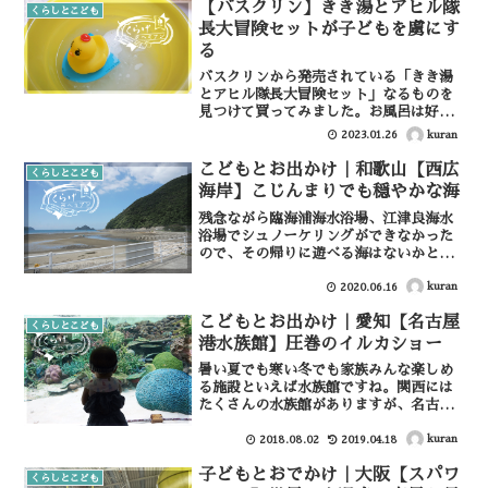
【バスクリン】きき湯とアヒル隊
車場で営業されているかき氷...
くらしとこども
長大冒険セットが子どもを虜にす
る
バスクリンから発売されている「きき湯
とアヒル隊長大冒険セット」なるものを
見つけて買ってみました。お風呂は好き
なのに入るまでが長い長男を、なんとか
kuran
2023.01.26
お風呂に引きずり込みたりと願いを込め
て購入して見ましたが、その成果やいか
こどもとお出かけ｜和歌山【西広
くらしとこども
に。きき湯とアヒル隊長大...
海岸】こじんまりでも穏やかな海
残念ながら臨海浦海水浴場、江津良海水
浴場でシュノーケリングができなかった
ので、その帰りに遊べる海はないかと思
い行き着いたのがこの西広海岸。とって
もとても奥行きのある遠浅のビーチで、
kuran
2020.06.16
歩いても歩いても沖にたどり着けないほ
こどもとお出かけ｜愛知【名古屋
ど。砂浜の上にうすく水が...
くらしとこども
港水族館】圧巻のイルカショー
暑い夏でも寒い冬でも家族みんな楽しめ
る施設といえば水族館ですね。関西には
たくさんの水族館がありますが、名古屋
港水族館はイルカショーが圧巻だったの
で、ショーが好きという方はぜひ一度行
kuran
2018.08.02
2019.04.18
ってみてほしいなと思います。イルカや
子どもとおでかけ｜大阪【スパワ
シャチなどの大型水棲生物...
くらしとこども