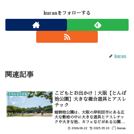
kuranをフォローする
kuran
関連記事
こどもとお出かけ｜大阪【とんぼ
くらしとこども
池公園】大きな複合遊具とアスレ
チック
蜻蛉池公園は、大阪の岸和田市にある広
大な敷地の中に大きな遊具とアスレチッ
クや大きな池、カフェなどがある公園。
幼児用の複合遊具に、小学生向けの大き
kuran
2024.06.22
2025.05.10
な複合遊具もあり、小さな子から小学高