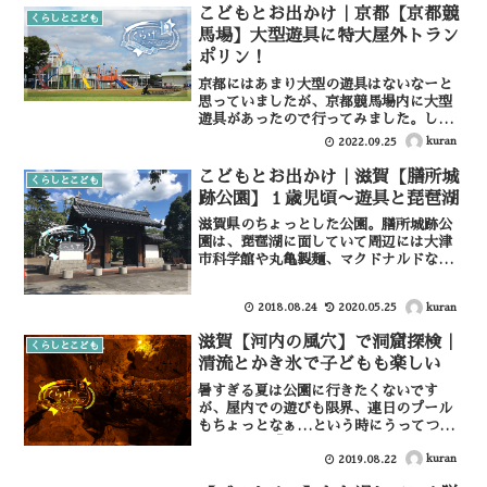
学年まで遊べる公園です。とんぼ池公園
こどもとお出かけ｜京都【京都競
くらしとこども
について大きな遊具とアス...
馬場】大型遊具に特大屋外トラン
ポリン！
京都にはあまり大型の遊具はないなーと
思っていましたが、京都競馬場内に大型
遊具があったので行ってみました。しか
も大型遊具だけでなく、他ではみたこと
kuran
2022.09.25
ないサイズの屋外トランポリンや、幼児
に嬉しい屋内キッズルーム、さらに施設
こどもとお出かけ｜滋賀【膳所城
くらしとこども
内にはフードコートもあり...
跡公園】１歳児頃〜遊具と琵琶湖
滋賀県のちょっとした公園。膳所城跡公
園は、琵琶湖に面していて周辺には大津
市科学館や丸亀製麺、マクドナルドなん
かもあってけっこう便利。遊具はこじん
まりとしていますが、たくさんの木々が
kuran
2018.08.24
2020.05.25
あり、木陰で散策もできるので子供と過
ごすにはいい環境です。膳...
滋賀【河内の風穴】で洞窟探検｜
くらしとこども
清流とかき氷で子どもも楽しい
暑すぎる夏は公園に行きたくないです
が、屋内での遊びも限界、連日のプール
もちょっとなぁ…という時にうってつけ
の洞窟探検「河内の風穴」で遊んできた
のでレビューしたいと思います。河内の
kuran
2019.08.22
風穴の周りは本当に綺麗な川が流れ、駐