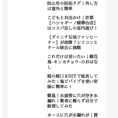
防止用の防犯タグ｜外し方
は意外と簡単
こどもとお出かけ｜京都
【ハシャギーノ精華台店】
はコスパ良しの室内遊び！
【ダイニチ石油ファンヒー
ター】が故障？シリコンと
タール除去に挑戦
これだけは言いたい｜錦花
鳥-キンカチョウ-のおはな
し
庭の蛇口をDIYで延長して
みた｜塩ビパイプを使い安
価に簡単に！
緊急！水道管に穴が空き水
漏れ｜業者に頼らず自分で
修理してみた
ホースに穴が水漏れが｜買