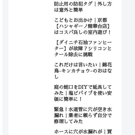
防止用の防犯タグ｜外し方
は意外と簡単
こどもとお出かけ｜京都
【ハシャギーノ精華台店】
はコスパ良しの室内遊び！
【ダイニチ石油ファンヒー
ター】が故障？シリコンと
タール除去に挑戦
これだけは言いたい｜錦花
鳥-キンカチョウ-のおはな
し
庭の蛇口をDIYで延長して
みた｜塩ビパイプを使い安
価に簡単に！
緊急！水道管に穴が空き水
漏れ｜業者に頼らず自分で
修理してみた
ホースに穴が水漏れが｜買