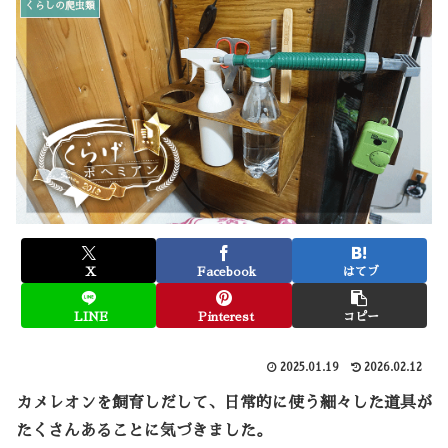
くらしの爬虫類
X
Facebook
はてブ
LINE
Pinterest
コピー
2025.01.19
2026.02.12
カメレオンを飼育しだして、日常的に使う細々した道具が
たくさんあることに気づきました。