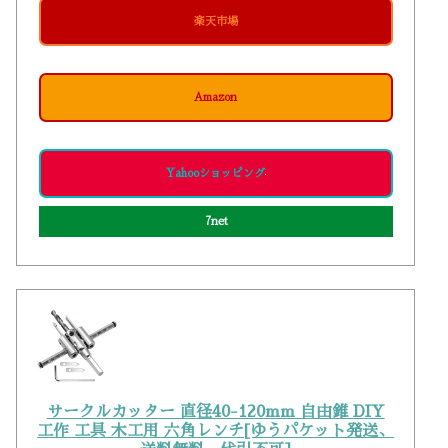
楽天市場
Amazon
Yahooショッピング
7net
サークルカッター 直径40-120mm 自由錐 DIY
工作 工具 木工用 六角レンチ[ゆうパケット発送、