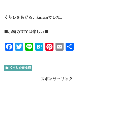
くらしをあげる、kuranでした。
■小物のDIYは楽しい■
F
T
Li
H
Pi
E
共
ac
w
n
at
nt
m
有
e
it
e
e
er
ai
くらしの爬虫類
b
te
n
es
l
o
r
a
t
スポンサーリンク
o
k