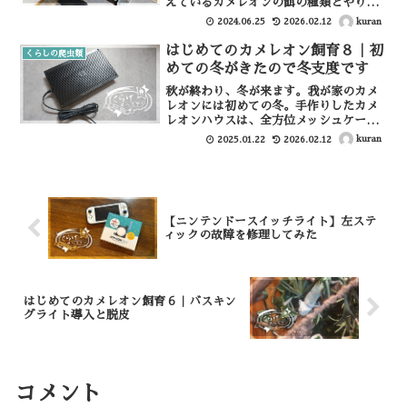
えているカメレオンの餌の種類とやり
方、餌たちの管理環境も書いていきたい
kuran
2024.06.25
2026.02.12
と思います。カメレオンに与える餌の種
類ヨーロッパイエコオロギまず一番メイ
はじめてのカメレオン飼育８｜初
くらしの爬虫類
ンで与えることになるのがこ...
めての冬がきたので冬支度です
秋が終わり、冬が来ます。我が家のカメ
レオンには初めての冬。手作りしたカメ
レオンハウスは、全方位メッシュケージ
ではないものの、上部左右にメッシュ箇
kuran
2025.01.22
2026.02.12
所があるので、冷気が入りやすい環境。
なので寒い冬を乗り越えられるように、
カメレオンハウスをプチリ...
【ニンテンドースイッチライト】左ステ
ィックの故障を修理してみた
はじめてのカメレオン飼育６｜バスキン
グライト導入と脱皮
コメント