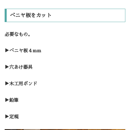
ベニヤ板をカット
必要なもの。
▶︎ベニヤ板４mm
▶︎穴あけ器具
▶︎木工用ボンド
▶︎鉛筆
▶︎定規