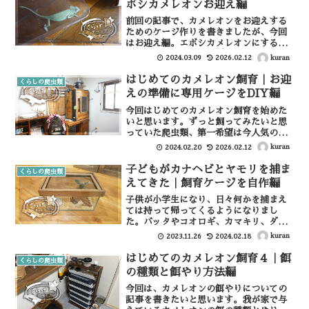
ボシカメレオンお迎え編
前回の記事で、カメレオンをお迎えする
ためのケージ作りを書きましたが、今回
はお迎え編。エボシカメレオンにすると
いうのは、前回ショップに下見に行った
kuran
2024.03.09
2026.02.12
時に決定したので、今回は迷うことなく
購入&お迎えとなりました。今回お世話
はじめてのカメレオン飼育｜お迎
くらしの爬虫類
になったショップカメレオ...
えの準備に専用ケージをDIY編
今回はじめてのカメレオン飼育を始めた
いと思います。ずっと飼ってみたいと思
っていた爬虫類、第一希望は今人気の
（？）レオパ（ヒョウモントカゲモド
kuran
2024.02.20
2026.02.12
キ）でしたが、ショップで下見をして子
供たちの意見を聞いたところカメレオン
子どもがカナヘビとヤモリを捕ま
くらしの爬虫類
が人気だったのでカメレオンを...
えてきた｜飼育ケージを自作編
子供が小学生になり、日々何かを捕まえ
ては持って帰ってくるようになりまし
た。バッタやコオロギ、カマキリ、ダン
ゴムシ…そんなのはある程度したら野に
kuran
2023.11.26
2024.02.18
放ってきましたが、ある日カナヘビの赤
ちゃん（？）を捕まえてきました。さら
はじめてのカメレオン飼育４｜餌
くらしの爬虫類
に家の壁にいたヤモリの、こ...
の種類と餌やり方法編
今回は、カメレオンの餌やりについての
記事を書きたいと思います。我が家で与