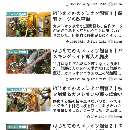
メレオン記事は、名前をつけてケージに
kuran
2025.02.04
2026.02.12
名札をつける、という回です。カメレオ
ンくんの名前いろいろ悩みましたがカメ
はじめてのカメレオン飼育３｜飼
くらしの爬虫類
レオンくんの名前は、「わ...
育ケージの改善編
カメレオンが来て1週間経ち、自作ケージ
がまだ全然ダメだということに気づいて
きました。圧倒的に移動がしにくそうな
のと、ゆっくり休めることができる場所
kuran
2024.06.11
2026.02.12
がいまいちなさそうなので、今回はケー
ジの改善をしていきたいと思います。移
はじめてのカメレオン飼育６｜バ
くらしの爬虫類
動用のロープを増やす移...
スキングライト導入と脱皮
11月になりだんだんと寒くなってきまし
た。部屋に入り込む太陽光だけと部屋の
照明、カメレオンハウスの上の間接照明
だけではちょっとつらそう。なのでカメ
kuran
2025.01.20
2026.02.12
レオンハウスの上にバスキングライトも
設置してあげようと思います。バスキン
はじめてのカメレオン飼育７｜枝
くらしの爬虫類
グライトとはバスキング...
を増量＆カメレオンの葉っぱ食い
移動する際の枝が足りないのと、バスキ
ングライト付近に枝を作ってあげたいの
で増量しました。ロープはたくさん取り
付けましたが、不安定で細く、移動には
kuran
2025.01.21
いいですがあんまり休めなさそうなの
で、太めの枝を組み合わせて作成。枝は
はじめてのカメレオン飼育２｜エ
くらしの爬虫類
庭から調達したものをいい部...