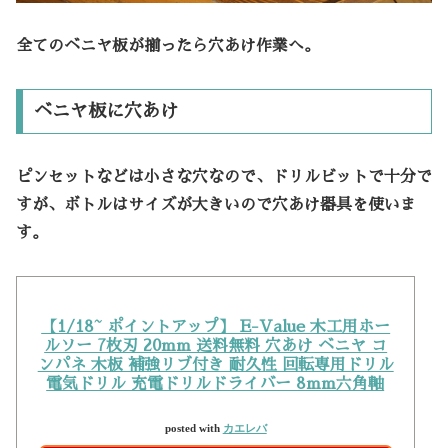
全てのベニヤ板が揃ったら穴あけ作業へ。
ベニヤ板に穴あけ
ピンセットなどは小さな穴なので、ドリルビットで十分で
すが、ボトルはサイズが大きいので穴あけ器具を使いま
す。
【1/18~ ポイントアップ】 E-Value 木工用ホー
ルソー 7枚刃 20mm 送料無料 穴あけ ベニヤ コ
ンパネ 木板 補強リブ付き 耐久性 回転専用ドリル
電気ドリル 充電ドリルドライバー 8mm六角軸
posted with
カエレバ