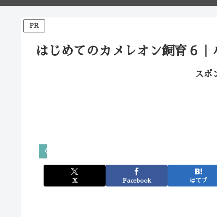
PR
はじめてのカメレオン飼育６｜
スポ
くらしの爬虫類
X
Facebook
はてブ