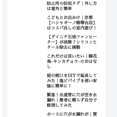
防止用の防犯タグ｜外し方
は意外と簡単
こどもとお出かけ｜京都
【ハシャギーノ精華台店】
はコスパ良しの室内遊び！
【ダイニチ石油ファンヒー
ター】が故障？シリコンと
タール除去に挑戦
これだけは言いたい｜錦花
鳥-キンカチョウ-のおはな
し
庭の蛇口をDIYで延長して
みた｜塩ビパイプを使い安
価に簡単に！
緊急！水道管に穴が空き水
漏れ｜業者に頼らず自分で
修理してみた
ホースに穴が水漏れが｜買