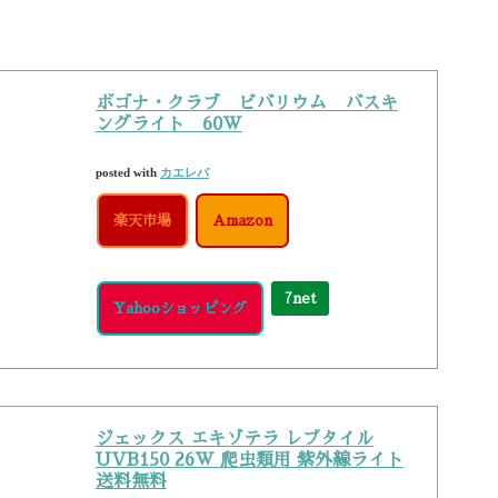
ポゴナ・クラブ ビバリウム バスキ
ングライト 60W
posted with
カエレバ
楽天市場
Amazon
7net
Yahooショッピング
ジェックス エキゾテラ レプタイル
UVB150 26W 爬虫類用 紫外線ライト
送料無料