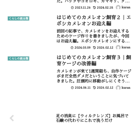
た。バッタやコオロギ、カマキリ、ダン
ゴムシ…そんなのはある程度したら野に
kuran
2023.11.26
2024.02.18
放ってきましたが、ある日カナヘビの赤
ちゃん（？）を捕まえてきました。さら
はじめてのカメレオン飼育２｜エ
くらしの爬虫類
に家の壁にいたヤモリの、こ...
ボシカメレオンお迎え編
前回の記事で、カメレオンをお迎えする
ためのケージ作りを書きましたが、今回
はお迎え編。エボシカメレオンにすると
いうのは、前回ショップに下見に行った
kuran
2024.03.09
2026.02.12
時に決定したので、今回は迷うことなく
購入&お迎えとなりました。今回お世話
はじめてのカメレオン飼育３｜飼
くらしの爬虫類
になったショップカメレオ...
育ケージの改善編
カメレオンが来て1週間経ち、自作ケージ
がまだ全然ダメだということに気づいて
きました。圧倒的に移動がしにくそうな
のと、ゆっくり休めることができる場所
kuran
2024.06.11
2026.02.12
がいまいちなさそうなので、今回はケー
ジの改善をしていきたいと思います。移
動用のロープを増やす移...
足の消臭に【ウィルクレンズ】お風呂で
石鹸の代わりにこれで洗うだけ