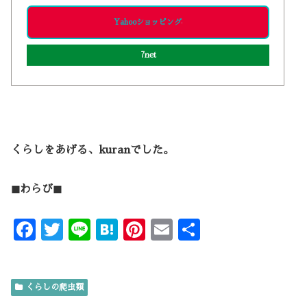
Yahooショッピング
7net
くらしをあげる、kuranでした。
◼︎わらび◼︎
F
T
Li
H
Pi
E
共
ac
w
n
at
nt
m
有
e
it
e
e
er
ai
くらしの爬虫類
b
te
n
es
l