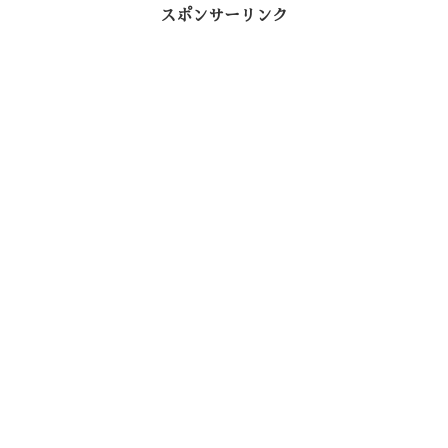
o
r
a
t
スポンサーリンク
o
k