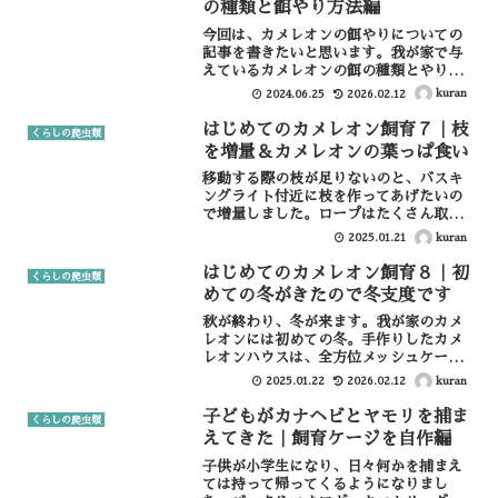
の種類と餌やり方法編
今回は、カメレオンの餌やりについての
記事を書きたいと思います。我が家で与
えているカメレオンの餌の種類とやり
方、餌たちの管理環境も書いていきたい
kuran
2024.06.25
2026.02.12
と思います。カメレオンに与える餌の種
類ヨーロッパイエコオロギまず一番メイ
はじめてのカメレオン飼育７｜枝
くらしの爬虫類
ンで与えることになるのがこ...
を増量＆カメレオンの葉っぱ食い
移動する際の枝が足りないのと、バスキ
ングライト付近に枝を作ってあげたいの
で増量しました。ロープはたくさん取り
付けましたが、不安定で細く、移動には
kuran
2025.01.21
いいですがあんまり休めなさそうなの
で、太めの枝を組み合わせて作成。枝は
はじめてのカメレオン飼育８｜初
くらしの爬虫類
庭から調達したものをいい部...
めての冬がきたので冬支度です
秋が終わり、冬が来ます。我が家のカメ
レオンには初めての冬。手作りしたカメ
レオンハウスは、全方位メッシュケージ
ではないものの、上部左右にメッシュ箇
kuran
2025.01.22
2026.02.12
所があるので、冷気が入りやすい環境。
なので寒い冬を乗り越えられるように、
子どもがカナヘビとヤモリを捕ま
くらしの爬虫類
カメレオンハウスをプチリ...
えてきた｜飼育ケージを自作編
子供が小学生になり、日々何かを捕まえ
ては持って帰ってくるようになりまし