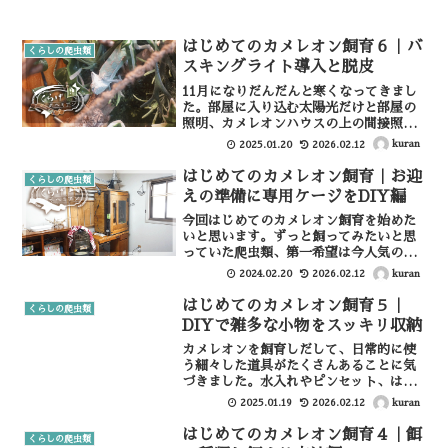
はじめてのカメレオン飼育６｜バ
くらしの爬虫類
スキングライト導入と脱皮
11月になりだんだんと寒くなってきまし
た。部屋に入り込む太陽光だけと部屋の
照明、カメレオンハウスの上の間接照明
だけではちょっとつらそう。なのでカメ
kuran
2025.01.20
2026.02.12
レオンハウスの上にバスキングライトも
設置してあげようと思います。バスキン
はじめてのカメレオン飼育｜お迎
くらしの爬虫類
グライトとはバスキング...
えの準備に専用ケージをDIY編
今回はじめてのカメレオン飼育を始めた
いと思います。ずっと飼ってみたいと思
っていた爬虫類、第一希望は今人気の
（？）レオパ（ヒョウモントカゲモド
kuran
2024.02.20
2026.02.12
キ）でしたが、ショップで下見をして子
供たちの意見を聞いたところカメレオン
はじめてのカメレオン飼育５｜
くらしの爬虫類
が人気だったのでカメレオンを...
DIYで雑多な小物をスッキリ収納
カメレオンを飼育しだして、日常的に使
う細々した道具がたくさんあることに気
づきました。水入れやピンセット、はさ
みにトングに。これらをまとめておける
kuran
2025.01.19
2026.02.12
ちょっとした小物入れをDIYしてみまし
た。整理したい道具たち水をやるときの
はじめてのカメレオン飼育４｜餌
くらしの爬虫類
圧縮式のスプレーボトル...