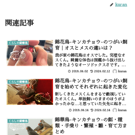
kuran
関連記事
錦花鳥-キンカチョウ-のつがい飼
くらしの錦華鳥
育｜オスとメスの違いは？
我が家の錦花鳥はオスでした。完璧なオ
スくん。綺麗な体色は図鑑から抜け出し
てきたようなオーソドックスさです。普
通、ザ・普通の錦花鳥。でもそれが素敵
kuran
2018.06.02
2026.02.12
です。かまってちゃんのオスくん慣れた
錦花鳥は人間のそばから離れません、そ
錦花鳥-キンカチョウ-のつがい飼
くらしの錦華鳥
ばで寄り添いたいのでしょ...
育を始めてそれぞれに起きた変化
新しくきたメスくんをまるで敵視してい
たオスくん。単独飼いのままのほうがよ
かったかな…と思っていた矢先に起きた
２羽の変化。何だか2羽の様子がおかしい
kuran
2018.06.14
2026.02.14
なんかしれっと仲良くなってる。密着し
てお互いで暖をとる距離にまで接近して
錦華鳥-キンカチョウ-の餌・種
くらしの錦華鳥
います。 (adsby...
類・手乗り・繁殖・雛・育て方ま
とめ