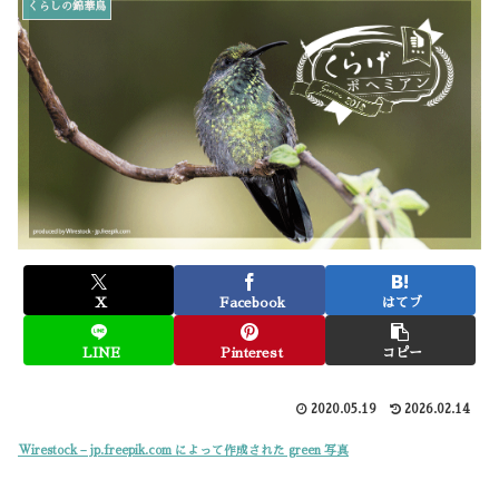
くらしの錦華鳥
X
Facebook
はてブ
LINE
Pinterest
コピー
2020.05.19
2026.02.14
Wirestock – jp.freepik.com によって作成された green 写真