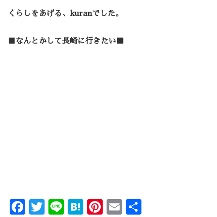
くらしをあげる、kuranでした。
■なんとかして長崎に行きたい■
F
T
Li
H
Pi
E
共