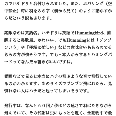
のでハチドリと名付けられました。また、ホバリング（空
中静止）時に羽を
８の字
（横から見て）のように動かすか
らだという説もあります。
素敵なのは英語名。ハチドリは英語で
Hummingbird
、直
訳すると鼻歌鳥。かわいい、でもHummingには「ブンブ
ンいう」や「極端に忙しい」などの意味合いもあるのでそ
ちらの方が強そうです。でも日本人からするとハミングバ
ードってなんだか響きがいいですね。
動画などで見ると本当にハチの飛ぶような音で飛行してい
るのがわかります、あのサイズでブンブン飛ばれたら、見
慣れない人はハチだと思ってしまいそうです。
飛行中は、なんと
６０回／秒
ほどの速さで羽ばたきながら
飛んでいて、その代謝は虫にもっとも近く、全動物中で最