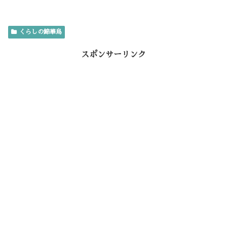
ac
w
n
at
nt
m
有
e
it
e
e
er
ai
くらしの錦華鳥
b
te
n
es
l
o
r
a
t
スポンサーリンク
o
k