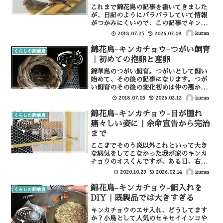
これまで錦花鳥の記事を書いてきました
が、日記のようにバラバラしていて情報
がつかみにくいので、この記事でキンカ
チョウ情報をまとめたいと思います。ち
kuran
2018.07.25
2026.07.08
ょっと長くなりますので目次にて必要な
部分だけでも掻い摘んで見てください。
錦花鳥-キンカチョウ-つがい飼育
くらしの錦華鳥
(adsbygoogle...
｜初めての抱卵と産卵
錦華鳥のつがい飼育。つがいとして飼い
始めて、その後の記事になります。つが
い飼育のその後の変化初めは仲の悪かっ
た2羽が急に仲良くなったものの、オスく
kuran
2018.07.05
2026.02.12
んはゴミ糸くずやティッシュなどを集め
だしたり、メスくんは体を膨らませてじ
錦花鳥-キンカチョウ-目が腫れ
くらしの錦華鳥
っとしていたりと変化が...
痛々しい姿に｜余命宣告から完治
まで
ここまでそのう炎以外これといって大き
な病気をしてこなかった我が家のキンカ
チョウのオスくんですが、ある日、右目
に違和感が出てくるようになりました。
kuran
2020.10.23
2026.02.14
どんどんひどくなって目が取れて無くな
っちゃうんじゃないかというくらいにな
錦花鳥-キンカチョウ-餌入れを
くらしの錦華鳥
り、病院では「もう治りま...
DIY｜既製品では大きすぎる
キンカチョウのエサ入れ、どうしてます
か？小鳥として人気のセキセイインコや