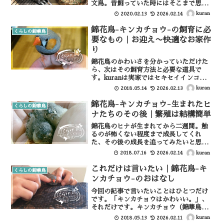
文鳥。昔飼っていた時にはそこまで思わ
なかったのですが、キンカチョウを飼い
kuran
2020.02.13
2026.02.14
始めて気づいたことがあります。それ
は、「キンカチョウちっちぇ〜」です。
錦花鳥-キンカチョウ-の飼育に必
くらしの錦華鳥
そう、キンカチョウはインコ...
要なもの｜お迎え〜快適なお家作
り
錦花鳥のかわいさを分かっていただけた
ら、次はその飼育方法と必要な道具で
す。kuranは実家ではセキセイインコの飼
育経験はありましたが、錦花鳥は今回で
kuran
2018.05.14
2026.02.13
初めてでした。環境は徐々に改善・変化
し、長年飼育してきて自分なりの経験値
錦花鳥-キンカチョウ-生まれたヒ
くらしの錦華鳥
もついてきましたが、...
ナたちのその後｜繁殖は結構簡単
錦花鳥のヒナが生まれてから二週間。触
るのが怖くない程度まで成長してくれ
た、その後の成長を追ってみたいと思い
ます。 (adsbygoogle =
kuran
2018.07.16
2026.02.14
window.adsbygoogle || []).push({});新
しく生まれた錦花鳥は二羽...
これだけは言いたい｜錦花鳥-キ
くらしの錦華鳥
ンカチョウ-のおはなし
今回の記事で言いたいことはひとつだけ
です。「キンカチョウはかわいい。」、
それだけです。キンカチョウ（錦華鳥・
錦花鳥）のことをご存知ない方も多いか
kuran
2018.05.13
2026.02.11
もしれませんが、これだけ分かってもら