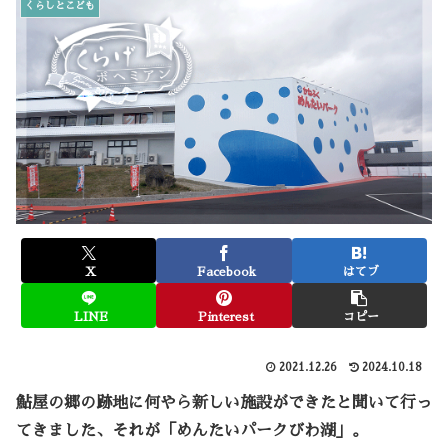
くらしとこども
X
Facebook
はてブ
LINE
Pinterest
コピー
2021.12.26
2024.10.18
鮎屋の郷
の跡地に何やら新しい施設ができたと聞いて行っ
てきました、それが「めんたいパークびわ湖」。