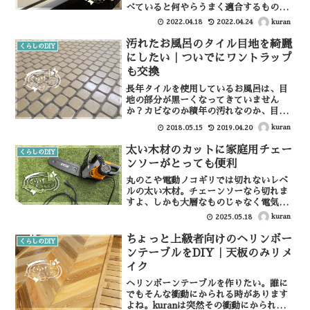
べていると何やらうまく適合するものが
少ない？らしく目当てのベースキャリア
kuran
2022.04.18
2022.04.24
がなかなか見つかりません。我が家のフ
ォレスターはルーフレールやドリップモ
汚れたお風呂のタイル目地を綺麗
くらしのDIY
ール（雨どい）がないタ...
にしたい｜ついでにワントラップ
も交換
長年タイルを使用しているお風呂は、目
地の部分が黒ーくなってきていません
か？カビなのか積年の汚れなのか、目地
材がなくなって下地が見えているのか、
kuran
2018.05.15
2019.04.20
見た目にも悪いですよね。カビだけなら
掃除すればいいのですが、目地がすり減
太い木材のカットに家庭用チェー
くらしのDIY
りタイルが浮いてきているこ...
ンソーがとっても便利
丸のこや電動ノコギリでは切れないレベ
ルの太い木材。チェーンソーなら切れま
すよ、しかも大層なものじゃなく電気だ
けで動く家庭用のものがあるのです。キ
kuran
2025.05.18
ョーセラ（旧リョービ）のチェーンソー
がとても使いやすく切れ味もいいのでオ
ちょっと上級者向けのヘリンボー
くらしのDIY
ススメです。キョーセラの...
ンテーブルをDIY｜天板のみリメ
イク
ヘリンボーンテーブルを作りたい。誰に
でもそんな衝動にかられる時があります
よね。kuranは突然その衝動にかられて、