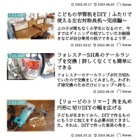
気づいた時にはホームセンターの木材コ
kuran
2018.05.17
2019.04.20
ーナーに立っていました。さて、ヘリン
ボーンテーブルの記事になるんですが、
こどもの学習机をDIY｜ふたりで
くらしのDIY
そもそも「ヘリンボ...
使える左右対称長机〜完成編〜
上の子が間もなく小学生になるので、今
まではダイニングの机でしていたお絵描
きなどが自分専用の机でできるよう学習
机をDIYしてみました。将来2人で使える
kuran
2022.03.12
2022.08.16
ように長机を製作、この記事では机の細
かな備品の製作ー完成編を記事にしてい
フォレスターSH系のテールラン
くらしのDIY
きたいと思います。関...
プを交換｜詳しくなくても簡単に
できる
フォレスターのテールランプが片方切れ
ていたので交換をしてみました。わざわ
ざ球交換のためだけにショップへ持ち込
んむのはわずらわしいので、自分ででき
kuran
2022.06.18
ないかなと思いやってみたら思いのほか
簡単にできたのでその手順を記事にしま
【リョービのトリマー】角を丸め
くらしのDIY
す。Step.1 マスキ...
円形に切りDIYの幅を広げる
子どもが生まれてから、DIYで作るもの
にもうひと加工をする必要が出てきまし
た。それは、DIYで作った家具の角を丸
くすること。いや、本来どの家具も角は
丸くすべきなのでしょうけど、角が角ば
kuran
2018.07.21
2019.04.20