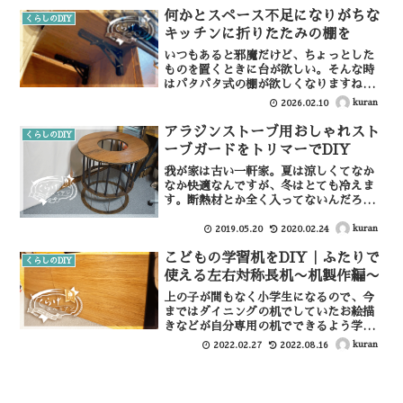
ってる方が好きというのとめんどくさい
何かとスペース不足になりがちな
というのがあって角は...
くらしのDIY
キッチンに折りたたみの棚を
いつもあると邪魔だけど、ちょっとした
ものを置くときに台が欲しい。そんな時
はパタパタ式の棚が欲しくなりますね。
我が家ではキッチンにちょっとした物を
kuran
2026.02.10
置く場所というものが少ないので、いら
ない時はしまっておいて使いたいとき出
アラジンストーブ用おしゃれスト
くらしのDIY
せる折りたたみ式の棚を作...
ーブガードをトリマーでDIY
我が家は古い一軒家。夏は涼しくてなか
なか快適なんですが、冬はとても冷えま
す。断熱材とか全く入ってないんだろう
なぁという底冷えがひどく、暖房器具は
欠かせません。オイルヒーターやガスフ
kuran
2019.05.20
2020.02.24
ァンヒーターなど色々試しましたが、リ
こどもの学習机をDIY｜ふたりで
ビングにはやはり石油スト...
くらしのDIY
使える左右対称長机〜机製作編〜
上の子が間もなく小学生になるので、今
まではダイニングの机でしていたお絵描
きなどが自分専用の机でできるよう学習
机をDIYしてみました。将来2人で使える
kuran
2022.02.27
2022.08.16
ように長机を製作、この記事では机の製
作編を記事にしていきたいと思います。
関連記事▼子どもの学...