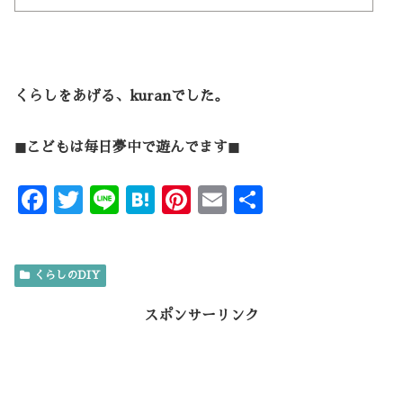
くらしをあげる、kuranでした。
◼︎こどもは毎日夢中で遊んでます◼︎
F
T
Li
H
Pi
E
共
ac
w
n
at
nt
m
有
e
it
e
e
er
ai
くらしのDIY
b
te
n
es
l
o
r
a
t
スポンサーリンク
o
k