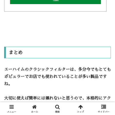
7net
まとめ
エーハイムのクラシックフィルターは、多分今でもとても
ポピュラーでお店でも使われていることが多い製品です
ね。
大切に使えば簡単には壊れないと思うので、本格的にアク
アリウムをしたいなら買って損はないと思います、個人的
メニュー
ホーム
検索
トップ
サイドバー
に見た目もスタイリッシュでかっこいいと思うので。