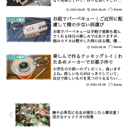
なり充実していて、作りも良くすごいな
ぁと感心することが多いです。我が子は
特に100均のおままごとグッズがお気に
kuran
2019.04.05
2019.04.18
入りでよく遊んでいるのですが、コップ
お庭でバーベキュー｜ご近所に配
やお皿などはあるけど...
くらしの雑貨
慮して煙の少ない炭選び
お家でバーベキューは手軽で家族も喜ん
でくれる休日の楽しみではありますが、
悩みのタネは燃やした時に出る煙。煙が
もくもく出ると、やはり近所の方へ迷惑
kuran
2020.04.30
がかかってしまいますので、できるだけ
煙の出ない方法でやらないと楽しむこと
楽しんで作るクッキングトイ｜わ
くらしの雑貨
もできませんね。そこで、...
たあめメーカーでお菓子作り
小学生の子供へのプレゼント、迷います
よね。欲しいものがはっきりしていて、
自分で欲しいものを見つけらるならいい
ですが、物欲がなかったりサプライズで
kuran
2026.02.08
渡したい時、迷います。小学校三年生の
誕生日のプレゼントで迷っている時に、
「クッキングトイ」という...
椿や山茶花に毛虫が発生したら要注意！
厄介なチャドクガの対策