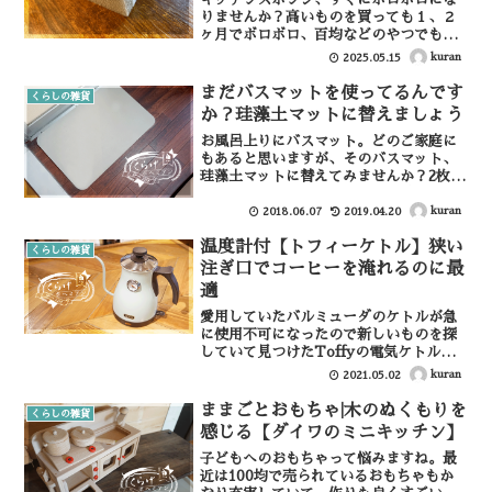
りませんか？高いものを買っても１、２
ヶ月でボロボロ、百均などのやつでも数
週間でボロボロ。これが結構ストレスで
kuran
2025.05.15
嫌だったんですが、ついに見つけた最高
のスポンジ。それがこの【DUSKINの台
まだバスマットを使ってるんです
くらしの雑貨
所用スポンジハードタ...
か？珪藻土マットに替えましょう
お風呂上りにバスマット。どのご家庭に
もあると思いますが、そのバスマット、
珪藻土マットに替えてみませんか？2枚セ
ット 珪藻土バスマット posted with カ
エレバ楽天市場AmazonYahooショッピ
kuran
2018.06.07
2019.04.20
ング珪藻土マットについて珪藻土は、
温度計付【トフィーケトル】狭い
植...
くらしの雑貨
注ぎ口でコーヒーを淹れるのに最
適
愛用していたバルミューダのケトルが急
に使用不可になったので新しいものを探
していて見つけたToffyの電気ケトル。
ダルトン製品のような見た目で奇抜なデ
kuran
2021.05.02
ザインですが、意外と部屋に馴染み、し
かも温度計付きで注ぎ口も狭く容量も大
ままごとおもちゃ|木のぬくもりを
くらしの雑貨
きい。これ、最強じゃ...
感じる【ダイワのミニキッチン】
子どもへのおもちゃって悩みますね。最
近は100均で売られているおもちゃもか