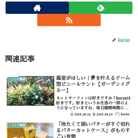
kuran
関連記事
温室がほしい｜夢を叶えるドーム
くらしの雑貨
型ビニールテント【ガーデンイグ
ルー】
ネットサーフィンは好きですか？kuranは
好きです。好きというか生活の一部のよ
うになっていますね、毎日隙間時間につ
いついネットサーフィンをしてしまいま
kuran
2018.06.14
2019.04.20
す。欲しいものなんかなくても見てると
欲しくなる、恐ろしいものです。
「冷たくて固いバターがすぐ切れ
くらしの雑貨
(adsbygoogle...
るバターカットケース」がものす
ごい有能