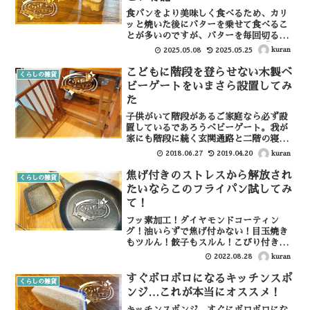
食パンをより美味しく食べるため、カリ
ッと焼いた後にバターを乗せて食べるこ
とが多いのですが、バターを毎回切るの
は面倒ですね。そこで見つけた、「冷た
kuran
2025.05.08
2025.05.25
くて固いバターがすぐ切れるバターカッ
トケース」と言う名のバターケースが有
こどもに階段を登らせない木製ベ
くらしの雑貨
能すぎたのでご紹介します...
ビーゲートをいまさら設置してみ
た
子供がいて階段があるご家庭なら必ず設
置しているであろうベビーゲート。我が
家にも階段に続く玄関通路と二階の寝室
前には設置していたのですが、最近子供
kuran
2018.06.27
2019.04.20
があちこち動き回り、かつ一人で階段を
平気で登れるようになってきたので、階
焦げ付きのストレスから解放され
くらしの雑貨
段の下にもベビーゲートを...
たいならこのフライパン試してみ
て！
フッ素加工！ダイヤモンドコーティン
グ！油いらずで焦げ付かない！目玉焼き
もツルん！餃子もスルん！こびり付きと
はもうおさらば！なんて謳い文句を信
kuran
2022.08.28
じ、何度も買い換えてきたフライパンた
ち。でもだいたいが半年〜せいぜい一年
すぐボロボロになるキッチンスポ
くらしの雑貨
経つ頃には中央からこびりつき...
ンジ…これが本当にオススメ！
キッチンスポンジ、すぐにボロボロにな