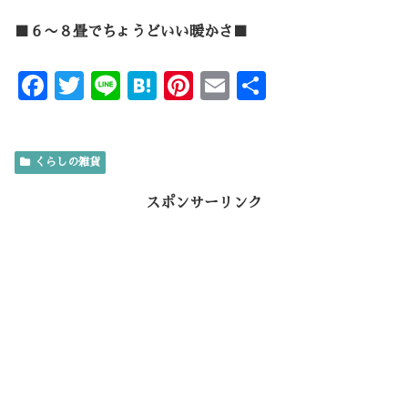
■６〜８畳でちょうどいい暖かさ■
F
T
Li
H
Pi
E
共
ac
w
n
at
nt
m
有
e
it
e
e
er
ai
くらしの雑貨
b
te
n
es
l
o
r
a
t
スポンサーリンク
o
k