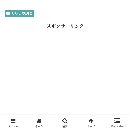
e
it
e
e
er
ai
くらしのDIY
b
te
n
es
l
o
r
a
t
スポンサーリンク
o
k
メニュー
ホーム
検索
トップ
サイドバー