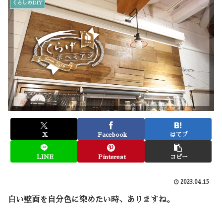
くらしのDIY
X
Facebook
はてブ
LINE
Pinterest
コピー
2023.04.15
白い壁面を自分色に染めたい時、ありますね。