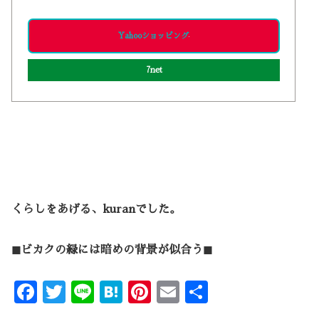
Yahooショッピング
7net
くらしをあげる、kuranでした。
◼︎ビカクの緑には暗めの背景が似合う◼︎
F
T
Li
H
Pi
E
共
ac
w
n
at
nt
m
有