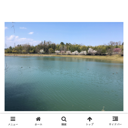
池にはカモの親子が数羽、警戒心強め。
メニュー
ホーム
検索
トップ
サイドバー