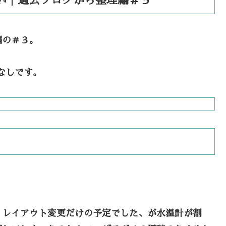
い｜過去ブログから整理編＃３
編の＃３。
なしです。
、レイアウト変更だけの予定でした、が水温計が割